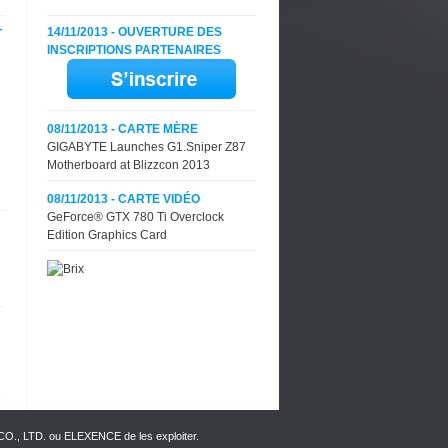
14/11/2013 - OUVERTURE DES
T
INSCRIPTIONS PARTENAIRES
08/11/2013 - CARTE MÈRE
GIGABYTE Launches G1.Sniper Z87
Motherboard at Blizzcon 2013
08/11/2013 - CARTE VIDÉO
GeForce® GTX 780 Ti Overclock
Edition Graphics Card
 CO., LTD. ou ELEXENCE de les exploiter.