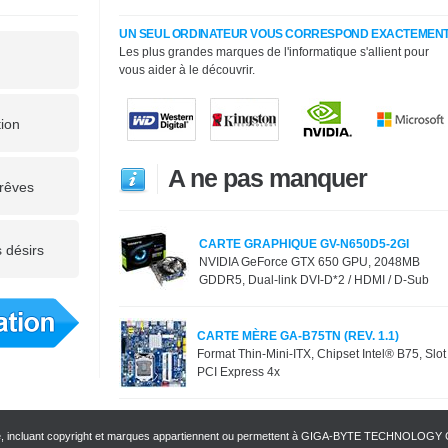
UN SEUL ORDINATEUR VOUS CORRESPOND EXACTEMEN
Les plus grandes marques de l'informatique s'allient pour
vous aider à le découvrir.
tion
A ne pas manquer
 rêves
CARTE GRAPHIQUE GV-N650D5-2GI
 désirs
NVIDIA GeForce GTX 650 GPU, 2048MB
GDDR5, Dual-link DVI-D*2 / HDMI / D-Sub
CARTE MÈRE GA-B75TN (REV. 1.1)
Format Thin-Mini-ITX, Chipset Intel® B75, Slot
PCI Express 4x
 et ce, incluant copyright et marques appartiennent ou permettent à GIGA-BYTE TECHNOLOGY